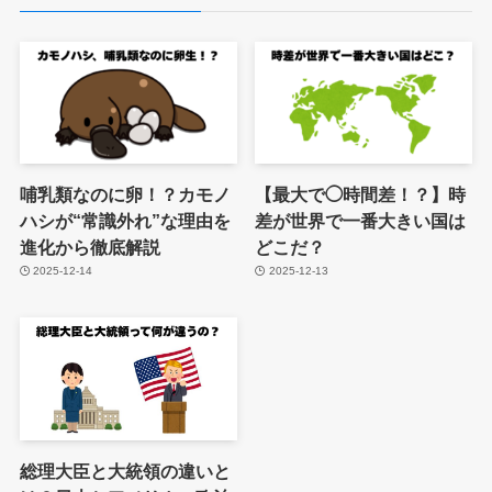
哺乳類なのに卵！？カモノ
【最大で◯時間差！？】時
ハシが“常識外れ”な理由を
差が世界で一番大きい国は
進化から徹底解説
どこだ？
2025-12-14
2025-12-13
総理大臣と大統領の違いと