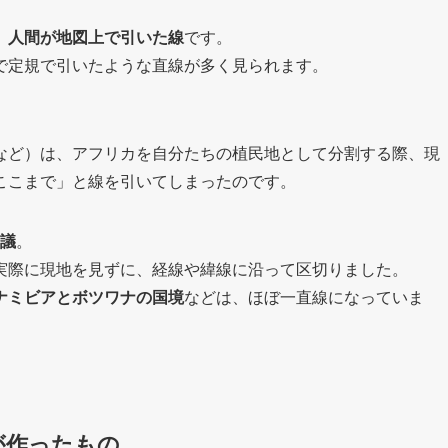
、
人間が地図上で引いた線
です。
で定規で引いたような直線が多く見られます。
。
など）は、アフリカを自分たちの植民地として分割する際、現
ここまで」と線を引いてしまったのです。
議
。
実際に現地を見ずに、経線や緯線に沿って区切りました。
ナミビアとボツワナの国境
などは、ほぼ一直線になっていま
が作ったもの