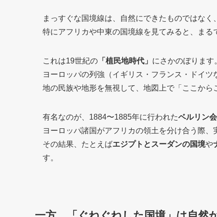
まっすぐな国境線は、自然にできたものではなく
特にアフリカや中東の国境線を見てみると、まる
これは19世紀の
「植民地時代」
にさかのぼります
ヨーロッパの列強（イギリス・フランス・ドイツ
地の民族や地形を無視して、地図上で「ここから
有名なのが、1884〜1885年に行われた
ベルリン会
ヨーロッパ諸国がアフリカの領土を分け合う際、
その結果、たとえば
エジプトとスーダンの国境
や
す。
一方、「ぐねぐねした国境」は自然