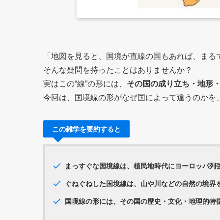
「地図を見ると、国境が直線の国もあれば、まる
そんな疑問を持ったことはありませんか？
実はこの“線”の形には、
その国の成り立ち・地形
今回は、国境線の形がなぜ国によって違うのかを
この雑学を要約すると
まっすぐな国境線
は、植民地時代にヨーロッパ列
ぐねぐねした国境線
は、山や川などの
自然の境界
国境線の形には、
その国の歴史・文化・地理的特