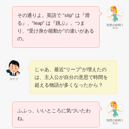
その通りよ。英語で “slip” は『滑
る』、“leap” は『跳ぶ』。つま
知恵の妖精ミ
ネル
り、“受け身か能動か”の違いがある
の。
じゃあ、最近“リープ”が増えたの
は、主人公が自分の意思で時間を
マナブ
超える物語が多くなったから？
ふふっ、いいところに気づいたわ
ね。
知恵の妖精ミ
ネル