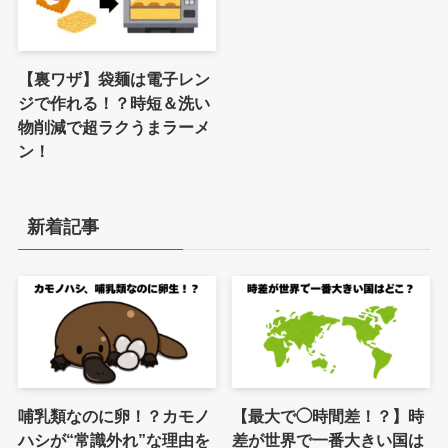
【裏ワザ】袋麺は電子レン
ジで作れる！？時短＆洗い
物削減で超ラクうまラーメ
ン！
新着記事
哺乳類なのに卵！？カモノ
【最大で◯時間差！？】時
ハシが“常識外れ”な理由を
差が世界で一番大きい国は