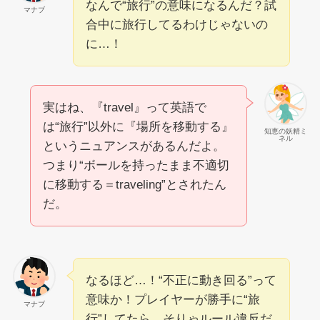
なんで“旅行”の意味になるんだ？試
マナブ
合中に旅行してるわけじゃないの
に…！
実はね、『travel』って英語で
は“旅行”以外に『場所を移動する』
知恵の妖精ミ
ネル
というニュアンスがあるんだよ。
つまり“ボールを持ったまま不適切
に移動する＝traveling”とされたん
だ。
なるほど…！“不正に動き回る”って
意味か！プレイヤーが勝手に“旅
マナブ
行”してたら、そりゃルール違反だ